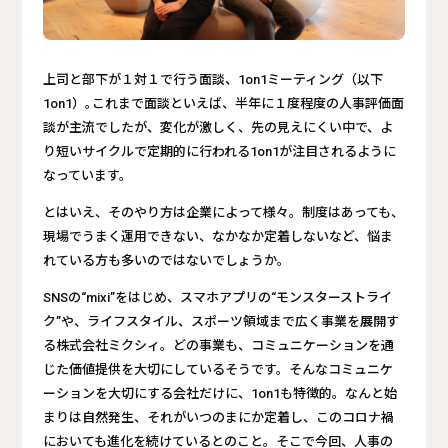
上司と部下が１対１で行う面談、1on1ミーティング（以下
1on1）｡これまで面談といえば、半年に１度程度の人事評価面
談が主流でしたが、変化が激しく、先の見えにくい中で、よ
り短いサイクルで定期的に行われる1on1が注目されるように
なっています。
とはいえ、そのやり方は企業によって様々。制度はあっても、
現場でうまく運用できない、なかなか定着しないなど、悩ま
れている方も多いのではないでしょうか。
SNSの“mixi”をはじめ、スマホアプリの“モンスターストライ
ク”や、ライフスタイル、スポーツ領域まで広く事業を展開す
る株式会社ミクシィ。どの事業も、コミュニケーションを通
じた価値提供を大切にしているそうです。そんなコミュニケ
ーションを大切にする会社だけに、1on1も特徴的。なんと始
まりは自然発生、それがいつのまにか定着し、このコロナ禍
においても進化を続けているとのこと。そこで今回、人事の