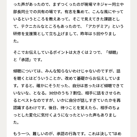
った声があったので、まずつくったのが現場マネジャー同士や
部長同士での共有の場です。有志を集めて、こんな風にやって
いるというところを教えあって。そこで見えてきた課題とし
て、テクニカルなところもあったので、「アカデミア」という
研修を支援策として立ち上げまして、昨年は５回やりまし
た。
そこでお伝えしているポイントは大きくは２つで、「傾聴」
と「承認」です。
傾聴については、みんな知らないわけじゃないのですが、話
を聴くとはどういうことか、改めて基礎からお伝えしていま
す。すると、確かにそうだった、自分は思ったほど傾聴できて
いないな、となる。30分のうち７割位、相手に話をさせられ
るとベストなのですが、いかに自分が話しすぎていたかを再
認識するわけです。後日、待つことを覚えたら、相手のちょ
っとした変化に気付くようになったといった声もありまし
た。
もう一つ、難しいのが、承認の行為です。これは決して“ほめ