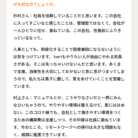
が大切なのでしょうか。
杉村さん：社員を信頼していることだと思います。この会社
に入ってすごいなと感じたことは、管理型ではなくて、会社が
一人ひとりに任せ、委ねている。この会社、性善説にふりき
っているなって。
人事としても、制度化することで阻害要因にならないように
は気をつけています。1on1もやりたい人が自由にやれる気楽
さがある。そこは失っちゃいけないんだと思います。あくま
で支援。自発性を大切にしておかないと急に息がつまってしま
うので。私たちは黒子に徹して、質をあげていくことを意識し
ています。
村上さん：マニュアルとか、こうやりなさいだと一斉にみん
なひいちゃうので。やりやすい環境は整えるけど、型にははめ
ない。このコロナ禍でも、会社として働きやすい環境をつく
るための構築費は支援しつつ、その中身は社員に委ねていま
す。今のところ、リモートワークへの移行は大きな問題もな
く、順調に推進できています。