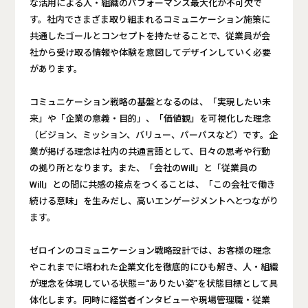
な活用による人・組織のパフォーマンス最大化が不可欠で
す。社内でさまざま取り組まれるコミュニケーション施策に
共通したゴールとコンセプトを持たせることで、従業員が会
社から受け取る情報や体験を意図してデザインしていく必要
があります。
コミュニケーション戦略の基盤となるのは、「実現したい未
来」や「企業の意義・目的」、「価値観」を可視化した理念
（ビジョン、ミッション、バリュー、パーパスなど）です。企
業が掲げる理念は社内の共通言語として、日々の思考や行動
の拠り所となります。また、「会社のWill」と「従業員の
Will」との間に共感の接点をつくることは、「この会社で働き
続ける意味」を生みだし、高いエンゲージメントへとつながり
ます。
ゼロインのコミュニケーション戦略設計では、お客様の理念
やこれまでに培われた企業文化を徹底的にひも解き、人・組織
が理念を体現している状態＝“ありたい姿”を状態目標として具
体化します。同時に経営者インタビューや現場管理職・従業