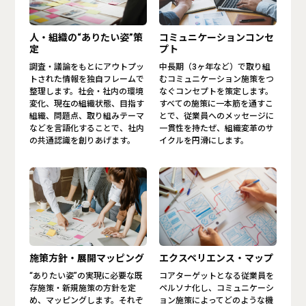
人・組織の“ありたい姿”策
コミュニケーションコンセ
定
プト
調査・議論をもとにアウトプッ
中長期（3ヶ年など）で取り組
トされた情報を独自フレームで
むコミュニケーション施策をつ
整理します。社会・社内の環境
なぐコンセプトを策定します。
変化、現在の組織状態、目指す
すべての施策に一本筋を通すこ
組織、問題点、取り組みテーマ
とで、従業員へのメッセージに
などを言語化することで、社内
一貫性を持たぜ、組織変革のサ
の共通認識を創りあげます。
イクルを円滑にします。
施策方針・展開マッピング
エクスペリエンス・マップ
“ありたい姿”の実現に必要な既
コアターゲットとなる従業員を
存施策・新規施策の方針を定
ペルソナ化し、コミュニケーシ
め、マッピングします。それぞ
ョン施策によってどのような機