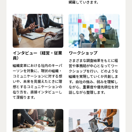
網羅していきます。
インタビュー（経営・従業
ワークショップ
員）
さまざまな調査結果をもとに経
組織変革における社内のキーパ
営や事務局が中心となってワー
ーソンを対象に、現状の組織・
クショップを行い、どのような
コミュニケーションに対する想
組織を実現していくか共創しま
いや、未来を見据えたときに理
す。自社の強み、弱みを理解し
想とするコミュニケーションの
ながら、重要度や優先順位を対
在り方を、直接インタビューし
話しながら整理します。
て深掘ります。