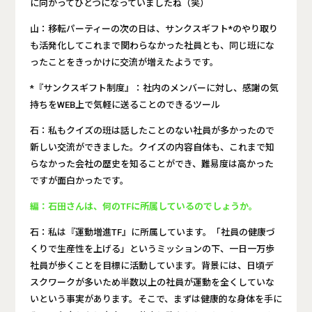
に向かってひとつになっていましたね（笑）
山：移転パーティーの次の日は、サンクスギフト*のやり取り
も活発化してこれまで関わらなかった社員とも、同じ班にな
ったことをきっかけに交流が増えたようです。
*『サンクスギフト制度』：社内のメンバーに対し、感謝の気
持ちをWEB上で気軽に送ることのできるツール
石：私もクイズの班は話したことのない社員が多かったので
新しい交流ができました。クイズの内容自体も、これまで知
らなかった会社の歴史を知ることができ、難易度は高かった
ですが面白かったです。
編：石田さんは、何のTFに所属しているのでしょうか。
石：私は『運動増進TF』に所属しています。「社員の健康づ
くりで生産性を上げる」というミッションの下、一日一万歩
社員が歩くことを目標に活動しています。背景には、日頃デ
スクワークが多いため半数以上の社員が運動を全くしていな
いという事実があります。そこで、まずは健康的な身体を手に