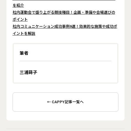
を紹介
社内運動会で盛り上がる競技種目！企画・準備や会場選びの
ポイント
社内コミュニケーション成功事例9選！効果的な施策や成功ポ
イントを解説
筆者
三浦蒔子
← CAPPY記事一覧へ